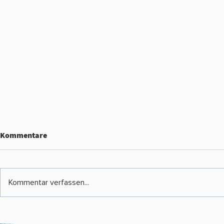
Kommentare
Kommentar verfassen...
Vereinsskikurs 2025/26
WSV Altauss