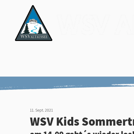
News & Media
Verein
Ver
Ergebnisse
Nar
11. Sept. 2021
WSV Kids Sommert
am 14.09 geht´s wieder los