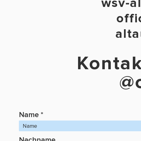
wsv-al
off
alt
Kontak
@o
Name
Nachname