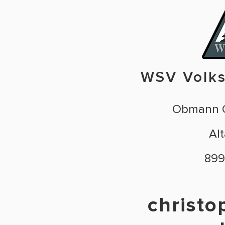
WSV Volks
Obmann C
Al
899
christo