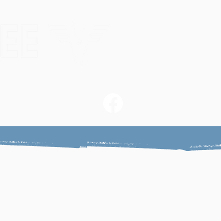
gs
Skirennen
ung