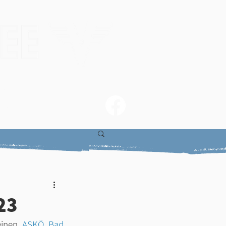
gs
Skirennen
ung
23
einen 
ASKÖ Bad 