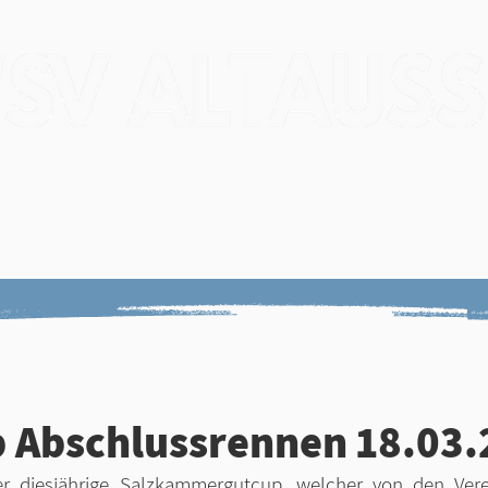
Verein
Veranstaltungen
Trainin
gebnisse
Narzissenlauf
Zeitnehm
 Abschlussrennen 18.03.
r diesjährige Salzkammergutcup, welcher von den Ver