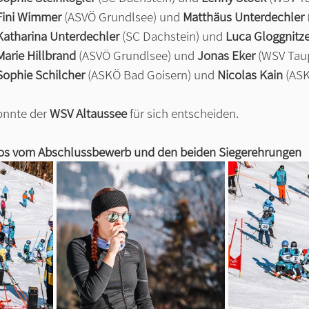
Fini Wimmer
 (ASVÖ Grundlsee) und
 Matthäus Unterdechler 
Katharina Unterdechler
 (SC Dachstein) und 
Luca Gloggnitze
Marie Hillbrand
 (ASVÖ Grundlsee) und 
Jonas Eker 
(WSV Taup
Sophie Schilcher 
(ASKÖ Bad Goisern) und
 Nicolas Kain
 (AS
onnte der 
WSV Altaussee
 für sich entscheiden.
os vom Abschlussbewerb und den beiden Siegerehrungen