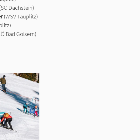
(SC Dachstein)
r
 (WSV Tauplitz) 
litz)
KÖ Bad Goisern)