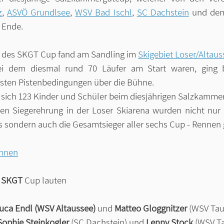
z
, 
ASVÖ Grundlsee
, 
WSV Bad Ischl
, 
SC Dachstein
 und dem
 Ende.
 des SKGT Cup fand am Sandling im 
Skigebiet Loser/Altaus
bei dem diesmal rund 70 Läufer am Start waren, ging b
sten Pistenbedingungen über die Bühne.
n sich 123 Kinder und Schüler beim diesjährigen Salzkamme
en Siegerehrung in der Loser Skiarena wurden nicht nur d
 sondern auch die Gesamtsieger aller sechs Cup - Rennen 
ennen
 
SKGT 
Cup lauten
Luca Endl (WSV Altaussee)
 und 
Matteo Gloggnitzer
 (WSV Tau
Sophie Steinkogler
 (SC Dachstein) und 
Lenny Stock
 (WSV Ta