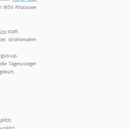
 WSV Altaussee 
see
 statt. 
ei strahlendem 
rgutcup.
ie Tagesssieger 
gekürt.
plitz)
uplitz) 