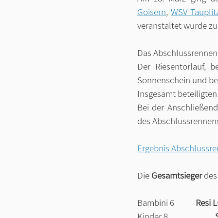
Goisern
, 
WSV Tauplit
veranstaltet wurde zu
Das Abschlussrennen
Der Riesentorlauf, 
Sonnenschein und be
Insgesamt beteiligte
Bei der Anschließend
des Abschlussrennens
Ergebnis Abschlussr
Die 
Gesamtsieger 
des
Bambini 6		
Resi 
Kinder 8			