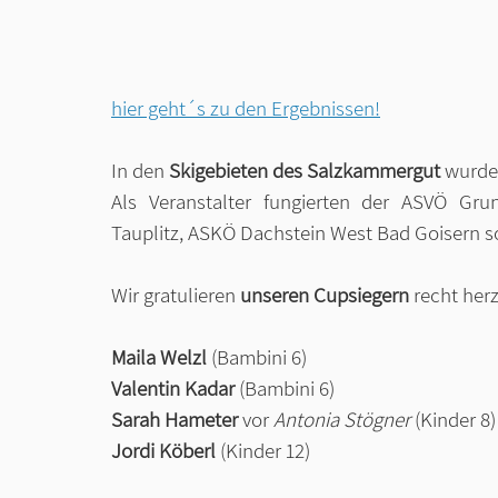
hier geht´s zu den Ergebnissen!
In den 
Skigebieten des Salzkammergut
 wurde
Als Veranstalter fungierten der ASVÖ Gr
Tauplitz, ASKÖ Dachstein West Bad Goisern s
Wir gratulieren 
unseren Cupsiegern 
recht herz
Maila Welzl
 (Bambini 6)
Valentin Kadar
 (Bambini 6)
Sarah Hameter 
vor 
Antonia Stögner
 (Kinder 8)
Jordi Köberl
 (Kinder 12)