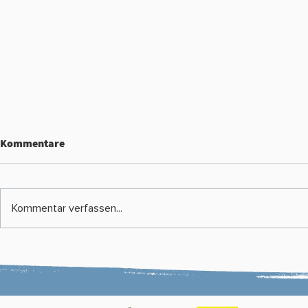
Kommentare
Kommentar verfassen...
Vereinsskikurs 2025/26
WSV Altauss
Ortsskitag