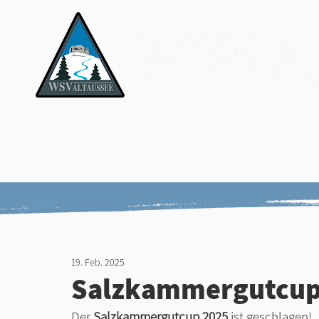
News & Media
Verein
Ver
Ergebnisse
Nar
19. Feb. 2025
Salzkammergutcup
Der 
Salzkammergutcup 2025 
ist geschlagen!