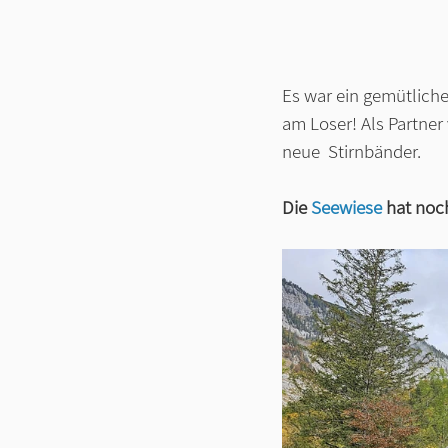
Es war ein gemütlich
am Loser! Als Partne
neue  Stirnbänder.
Die 
Seewiese
 hat noc