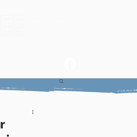
gs
Skirennen
ung
r