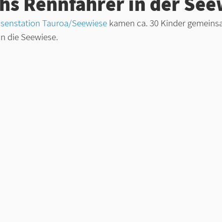
s Rennfahrer in der See
senstation Tauroa/Seewiese
 kamen ca. 30 Kinder gemeins
in die Seewiese. 