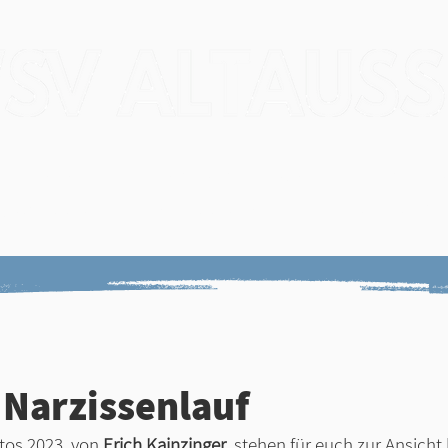
Verein
Veranstaltungen
Trainin
gebnisse
Narzissenlauf
Zeitnehm
 Narzissenlauf
tos 2023, von 
Erich Kainzinger
, stehen für euch zur Ansicht 