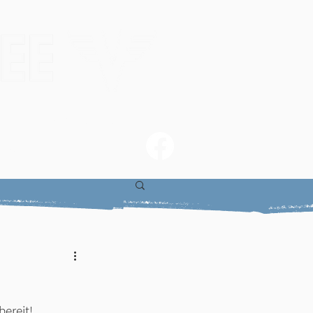
gs
Skirennen
ung
bereit!