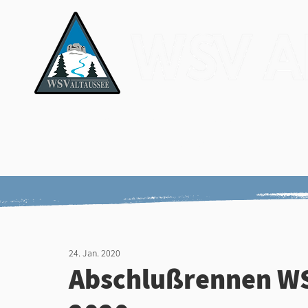
News & Media
Verein
Ver
Ergebnisse
Nar
24. Jan. 2020
Abschlußrennen WS